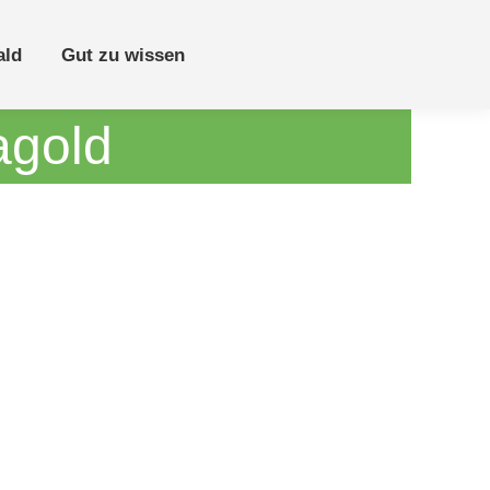
ald
Gut zu wissen
agold