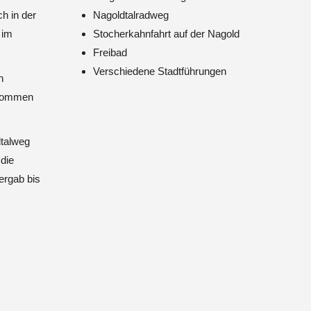
h in der
Nagoldtalradweg
 im
Stocherkahnfahrt auf der Nagold
Freibad
Verschiedene Stadtführungen
n
ekommen
talweg
die
ergab bis