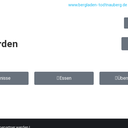
www.bergladen-todtnauberg.de
rden
bnisse
Essen
Über
bepartner werden
|