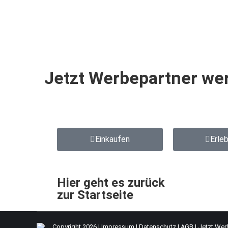
Jetzt Werbepartner we
Einkaufen
Erle
Hier geht es zurück
zur Startseite
Copyright 2026 |
Impressum
|
Datenschutz
|
AGB
|
Jetzt Wer