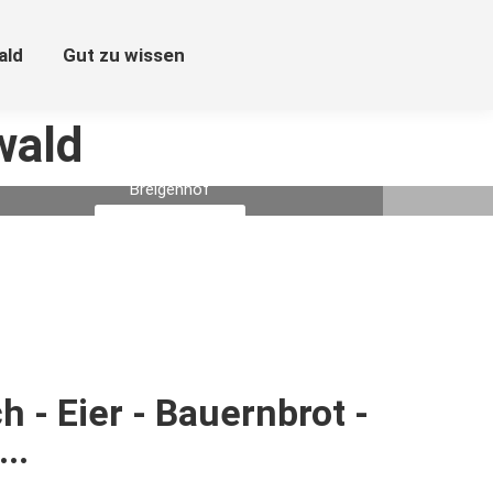
ald
Gut zu wissen
wald
Breigenhof
Mehr Informationen
h - Eier - Bauernbrot -
..