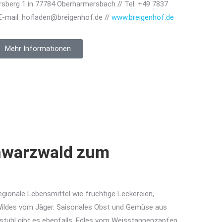
llersberg 1 in 77784 Oberharmersbach // Tel. +49 7837
 E-mail: hofladen@breigenhof.de
//
www.breigenhof.de
Mehr Informationen
hwarzwald zum
egionale Lebensmittel wie fruchtige Leckereien,
ildes vom Jäger. Saisonales Obst und Gemüse aus
stuhl gibt es ebenfalls. Edles vom Weisstannenzapfen,