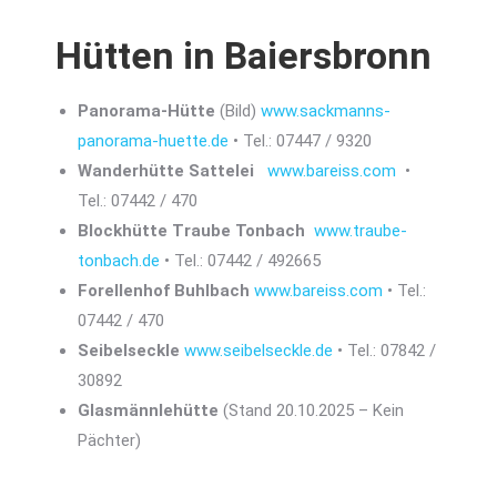
Hütten in Baiersbronn
Panorama-Hütte
(Bild)
www.sackmanns-
panorama-huette.de
• Tel.: 07447 / 9320
Wanderhütte Sattelei
www.bareiss.com
•
Tel.: 07442 / 470
Blockhütte Traube Tonbach
www.traube-
tonbach.de
• Tel.: 07442 / 492665
Forellenhof Buhlbach
www.bareiss.com
• Tel.:
07442 / 470
Seibelseckle
www.seibelseckle.de
• Tel.: 07842 /
30892
Glasmännlehütte
(Stand 20.10.2025 – Kein
Pächter)